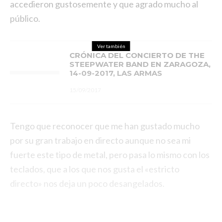
accedieron gustosemente y que agrado mucho al
público.
Ver también
CRÓNICA DEL CONCIERTO DE THE
STEEPWATER BAND EN ZARAGOZA,
14-09-2017, LAS ARMAS
15/09/2017
Tengo que reconocer que me han gustado mucho
por su gran trabajo en directo aunque no sea mi
fuerte este tipo de metal, pero pasa lo mismo con los
teclados, que a los que nos gusta el «estricto
directo» nos deja un poco desangelados.