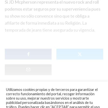
Si JD Mcpherson representa el nuevo rock and roll
podemos estar seguros por su superveniencia pues
su show no sólo convence sino que te obliga a
afiliarte de forma inmediata a su Religión. La
temporada de jeans tiene asegurada su vigencia.
Utilizamos cookies propias y de terceros para garantizar el
correcto funcionamiento del portal, recoger información
sobre su uso, mejorar nuestros servicios y mostrarte
publicidad personalizada basándonos en el análisis de tu
tráfico. Puedes hacer clic en “ACEPTAR” para permitir el uso