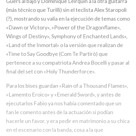
Guers al bajo y Dominique Leirquin a la otra guitarra
(más técnico que Turilli) sin el teclista Alex Staropoli
(?), mostrando su valía en la ejecución de temas como
«Dawn or Victory», «Power of the Dragonflame»,
Wings of Destiny», Symphony of Enchanted Lands»,
«Land of the Inmortal» o la versión que realizan de
«Time to Say Goodbye (Com Te Partirò) que
pertenece a su compatriota Andrea Bocelli y pasar al
final del set con «Holy Thunderforce».
Para los bises guardan «Rain of a Thousand Flames»,
«Lamemto Eroico» y «Emerald Sword», y antes de
ejecutarlos Fabio ya nos había comentado que un
fan le comento antes de la actuación si podían
hacerle un favor, y era pedir en matrimonio a su chica
en el escenario con la banda, cosa a la que