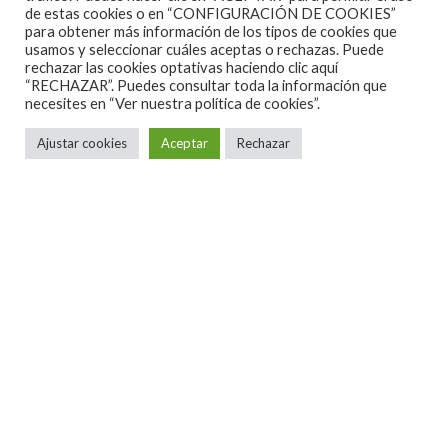
de estas cookies o en “CONFIGURACIÓN DE COOKIES”
para obtener más información de los tipos de cookies que
Crónicas
·
1 Minuto de lectura
usamos y seleccionar cuáles aceptas o rechazas. Puede
CRÓNICA DE STAR MAFIA BOY +
rechazar las cookies optativas haciendo clic aquí
“RECHAZAR”. Puedes consultar toda la información que
BUGUIBÚN EN MADRID, GRUTA77,
necesites en
“Ver nuestra política de cookies”.
16/03/2018
Ajustar cookies
Aceptar
Rechazar
Star Mafia voy volvía al Gruta77, una de sus plazas
preferidas, para presentar su nuevo artefacto, Live
In London, segundo directo de su carrera en
solitario, y como viene siendo típico, entrada a precio
asequible, satisfacción garantizada por su
impactante directo, y una magnifica puntería a la
hora de escoger que bandas le acompañan en sus