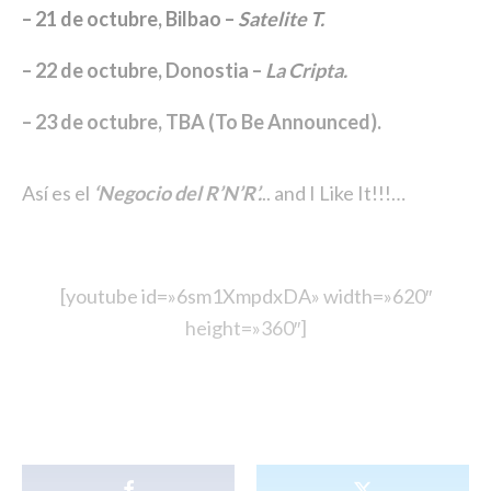
– 21 de octubre, Bilbao –
Satelite T.
– 22 de octubre, Donostia –
La Cripta.
– 23 de octubre, TBA (To Be Announced).
Así es el
‘Negocio del R’N’R’.
.. and I Like It!!!…
[youtube id=»6sm1XmpdxDA» width=»620″
height=»360″]