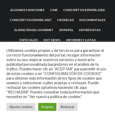
ALGUNAS CANCIONES
CINE
CONCIERTOS ESPAÑA 2026
CONCIERTOS ESPAÑA 2027
CRÓNICAS
DOCUMENTALES
EL RINCÓN DEL GOURMET
EN PAPEL
ENTREVISTAS
ESPECIALES
HOT NEWS
INFORMES Y LISTAS
LA TRASTIENDA
MIS DISCOS Y YO
NOTICIAS
OPINIÓN
Utilizamos cookies propias y de terceros para garantizar el
correcto funcionamiento del portal, recoger información
sobre su uso, mejorar nuestros servicios y mostrarte
REVIEWS
TEATRO
TU DISCO ME SUENA
publicidad personalizada basándonos en el análisis de tu
tráfico. Puedes hacer clic en “ACEPTAR” para permitir el uso
de estas cookies o en “CONFIGURACIÓN DE COOKIES”
para obtener más información de los tipos de cookies que
usamos y seleccionar cuáles aceptas o rechazas. Puede
rechazar las cookies optativas haciendo clic aquí
“RECHAZAR”. Puedes consultar toda la información que
necesites en
“Ver nuestra política de cookies”.
2007 COPYRIGHT -
CODETIPI
THEME
Ajustar cookies
Aceptar
Rechazar