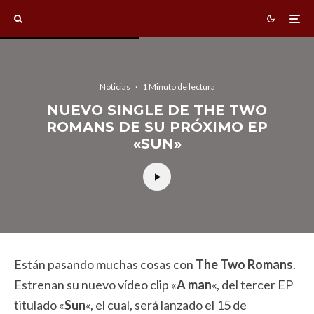
Noticias
·
1 Minuto de lectura
NUEVO SINGLE DE THE TWO
ROMANS DE SU PRÓXIMO EP
«SUN»
Están pasando muchas cosas con
The Two Romans
.
Estrenan su nuevo vídeo clip «
A man
«, del tercer EP
titulado «
Sun
«, el cual, será lanzado el 15 de