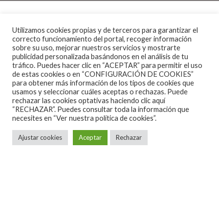
Nordic Giants
cerrará el cartel del
981Heritage
Utilizamos cookies propias y de terceros para garantizar el
SON Estrella Galicia
con un nuevo show audiovisual
correcto funcionamiento del portal, recoger información
sobre su uso, mejorar nuestros servicios y mostrarte
en Madrid
publicidad personalizada basándonos en el análisis de tu
SWANS – BEN FROST – JULIA HOLTER
tráfico. Puedes hacer clic en “ACEPTAR” para permitir el uso
de estas cookies o en “CONFIGURACIÓN DE COOKIES”
ESPLENDOR GEOMÉTRICO – SHABAZZ PALACES
para obtener más información de los tipos de cookies que
usamos y seleccionar cuáles aceptas o rechazas. Puede
DORIAN WOOD – NORDIC GIANTS – ERIZONTE
rechazar las cookies optativas haciendo clic aquí
“RECHAZAR”. Puedes consultar toda la información que
El 981Heritage SON Estrella Galicia pone el broche
necesites en
“Ver nuestra política de cookies”.
de oro al cartel de esta XIII edición con una última
Ajustar cookies
Aceptar
Rechazar
confirmación, la de Nordic Giants. El dúo británico
vuelve a la capital con «
Amplify Human Vibration
«,
un trabajo que se acompaña en directo con un show
audiovisual épico.
En 2016 se presentaron al público madrileño con un