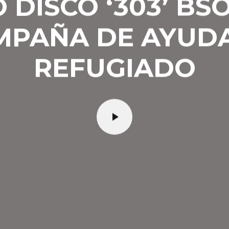
 DISCO ‘303’ BSO
MPAÑA DE AYUDA
REFUGIADO