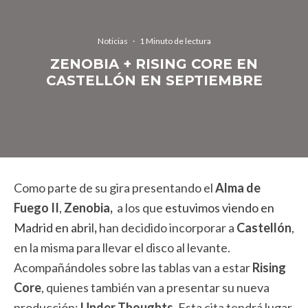
Noticias
·
1 Minuto de lectura
ZENOBIA + RISING CORE EN
CASTELLÓN EN SEPTIEMBRE
Como parte de su gira presentando el
Alma de
Fuego II
,
Zenobia,
a los que
estuvimos viendo en
Madrid en abri
l
,
han decidido incorporar a
Castellón
,
en la misma para llevar el disco al levante.
Acompañándoles sobre las tablas van a estar
Rising
Core
, quienes también van a presentar su nueva
producción:
Under Thoughts
. Esta cita tendrá lugar