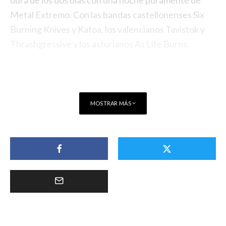
dura de los dos días con una noche puramente de
Metal Extremo. Con las bandas castellonenses Six
Burning Knives y Katoa, los valencianos Tavistok y
Thrashgressive y los asturianos As Life Burns.
MOSTRAR MÁS