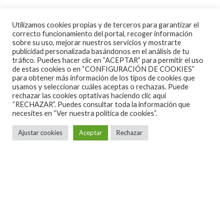
Utilizamos cookies propias y de terceros para garantizar el
correcto funcionamiento del portal, recoger información
sobre su uso, mejorar nuestros servicios y mostrarte
publicidad personalizada basándonos en el análisis de tu
tráfico. Puedes hacer clic en “ACEPTAR” para permitir el uso
de estas cookies o en “CONFIGURACIÓN DE COOKIES”
para obtener más información de los tipos de cookies que
Noticias
·
1 Minuto de lectura
usamos y seleccionar cuáles aceptas o rechazas. Puede
rechazar las cookies optativas haciendo clic aquí
RICHIE KOTZEN EN BARCELONA Y
“RECHAZAR”. Puedes consultar toda la información que
MADRID EN SEPTIEMBRE
necesites en
“Ver nuestra política de cookies”.
Ajustar cookies
Aceptar
Rechazar
Richie Kotzen
, del que ya hemos
hablado
sobradamente en esta casa
, presenta su nuevo disco
en solitario, ‘Salting Earth’, que edita este próximo 14