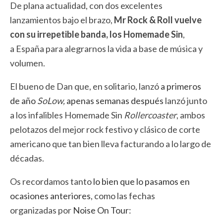
De plana actualidad, con dos excelentes
lanzamientos bajo el brazo,
Mr Rock & Roll vuelve
con su irrepetible banda, los Homemade Sin
,
a España para alegrarnos la vida a base de música y
volumen.
El bueno de Dan que, en solitario, lanzó
a primeros
de año
SoLow,
apenas semanas después
lanzó junto
a los infalibles Homemade Sin
Rollercoaster
, ambos
pelotazos del mejor rock festivo y clásico de corte
americano que tan bien lleva facturando a lo largo de
décadas.
Os recordamos tanto
lo bien que lo pasamos en
ocasiones anteriores
, como las fechas
organizadas por
Noise On Tour
: