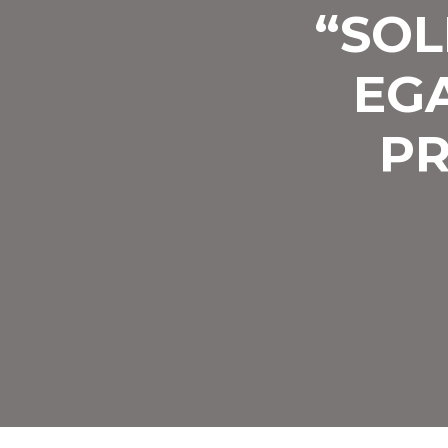
“SOL
EG
PR