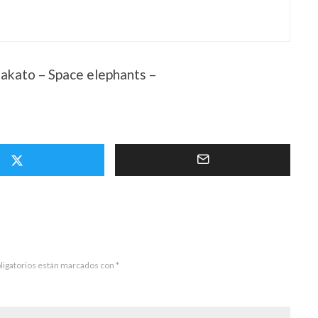
akato – Space elephants –
ligatorios están marcados con
*