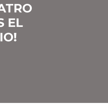
EATRO
 EL
IO!