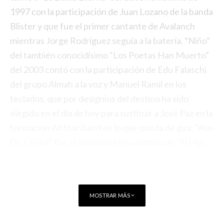
1997 con la participación de Juan Lozano de la banda
Blister y que fue el primer cantante de Avalanch
mientras Jorge Rodríguez seguía a la batería. “Niño”
del también conocidísimo “Los Poetas Han Muerto”
del 2003 contó con la participación de Edu Falaschi
del grupo Almah a la voz y Manuel Ramil en los
teclados, que por designios del destino ha sido
elegido en el día de hoy para sustituir a José Paz en la
formación All Star Band en lo que queda de gira. “Alas
De Cristal” fue el segundo tema elegido de “El Hijo
Prodigo” esta vez con Tierra Santa representada por
Ángel San Juan con su guitarra y voz. “Lucero” volvió
al disco “Los Poetas Han Muerto” con la
MOSTRAR MÁS
participación Juan Carlos Marín “Carlitos”, Javier
Domínguez “Zeta” y Diego Palacio, todos ellos de