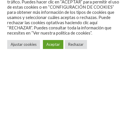
tráfico. Puedes hacer clic en “ACEPTAR” para permitir el uso
Muerto” o el olvidado “Malefic Time: Apocalypse”
de estas cookies o en “CONFIGURACIÓN DE COOKIES”
del que no se interpretó ningún tema.
para obtener más información de los tipos de cookies que
usamos y seleccionar cuáles aceptas o rechazas. Puede
rechazar las cookies optativas haciendo clic aquí
Ahora me toca esperar al mes de Agosto para volver
Nombre
*
“RECHAZAR”. Puedes consultar toda la información que
necesites en
“Ver nuestra política de cookies”.
a disfrutar de un espectáculo más corto durante su
participación en el Leyendas del Rock de este año.
Ajustar cookies
Aceptar
Rechazar
Correo electrónico
*
Web
Ver también
SAM OUTLAW, GRAN PROMESA DE
LA MÚSICA AMERICANA, DE GIRA
POR ESPAÑA
11/04/2016
Este sitio usa Akismet para reducir el spam.
Aprende
Setlist
cómo se procesan los datos de tus comentarios.