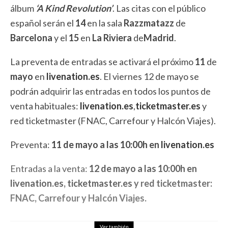
álbum
‘A Kind Revolution’
. Las citas con el público
español serán el
14
en la sala
Razzmatazz
de
Barcelona
y el
15
en
La Riviera
de
Madrid
.
La preventa de entradas se activará el próximo
11
de
mayo
en
livenation.es
. El viernes 12 de mayo se
podrán adquirir las entradas en todos los puntos de
venta habituales:
livenation.es
,
ticketmaster.es
y
red ticketmaster (FNAC, Carrefour y Halcón Viajes).
Preventa:
11 de mayo a las 10:00h en
livenation.es
Entradas a la venta:
12 de mayo a las 10:00h en
livenation.es
,
ticketmaster.es
y red ticketmaster:
FNAC, Carrefour y Halcón Viajes.
Ver también