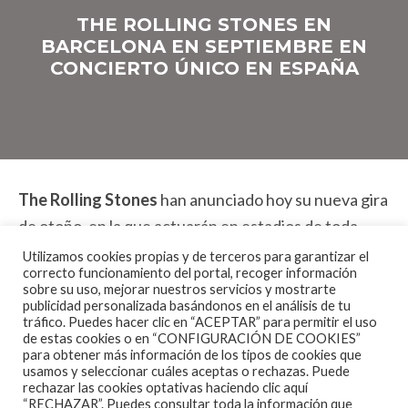
THE ROLLING STONES EN
BARCELONA EN SEPTIEMBRE EN
CONCIERTO ÚNICO EN ESPAÑA
The Rolling Stones
han anunciado hoy su nueva gira
de otoño, en la que actuarán en estadios de toda
Europa durante los meses de Septiembre y Octubre.
Utilizamos cookies propias y de terceros para garantizar el
correcto funcionamiento del portal, recoger información
‘STONES – NO FILTER’
es el nombre que da título a
sobre su uso, mejorar nuestros servicios y mostrarte
esta gira en la que veremos a Mick Jagger, Keith
publicidad personalizada basándonos en el análisis de tu
tráfico. Puedes hacer clic en “ACEPTAR” para permitir el uso
Richards, Charlie Watts y Ronnie Wood de vuelta a la
de estas cookies o en “CONFIGURACIÓN DE COOKIES”
para obtener más información de los tipos de cookies que
carretera, actuando para audiencias masivas.
usamos y seleccionar cuáles aceptas o rechazas. Puede
rechazar las cookies optativas haciendo clic aquí
Podremos ver en directo
STONES – NO FILTER
el
“RECHAZAR”. Puedes consultar toda la información que