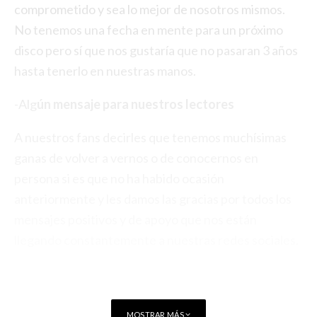
comprometido y sea lo mejor de nosotros mismos.
No tenemos una fecha en mente para un próximo
disco pero sí que nos gustaría que no pasaran 3 años
hasta tenerlo en nuestras manos.
-Alg
ún mensaje para nuestros lectores
A nuestros fans decirles que tenemos muchísimas
ganas de volver a vernos o de conocernos en
persona si es que no ha habido ocasión
anteriormente y les damos las gracias por todos los
mensajes positivos y de apoyo que nos están
llegando constantemente a nuestras redes sociales.
Gracias a Rockthebest music por el interés mostrado
por la banda y por vuestro apoyo. Un saludo para
todos.
MOSTRAR MÁS