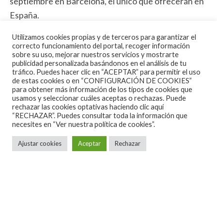
septiembre en Barcelona, el único que ofrecerán en
España.
¿Dónde y cuándo podré comprar las entradas?
Utilizamos cookies propias y de terceros para garantizar el
correcto funcionamiento del portal, recoger información
Las entradas saldrán a la venta el
próximo martes 16
sobre su uso, mejorar nuestros servicios y mostrarte
publicidad personalizada basándonos en el análisis de tu
de mayo a las 10h
, serán nominativas y solo podrán
tráfico. Puedes hacer clic en “ACEPTAR” para permitir el uso
comprarse online en
www.doctormusic.com
,
de estas cookies o en “CONFIGURACIÓN DE COOKIES”
para obtener más información de los tipos de cookies que
www.ticketmaster.es
.
usamos y seleccionar cuáles aceptas o rechazas. Puede
rechazar las cookies optativas haciendo clic aquí
“RECHAZAR”. Puedes consultar toda la información que
¿Cuál es el precio de las entradas?
necesites en
“Ver nuestra política de cookies”.
Hay 5 precios para entradas de asiento reservado:
Ajustar cookies
Aceptar
Rechazar
P5: 86 €; P4: 115€; P3: 165 €; P2: 190€; P1: 290€
Hay 3 precios para entradas de acceso general:
GA
B: 86€; GA A: 122€; No Filter Pit: 290€.
Los anteriores precios no incluyen los gastos de
distribución aplicados por el canal de venta.