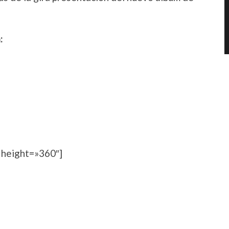
:
height=»360″]