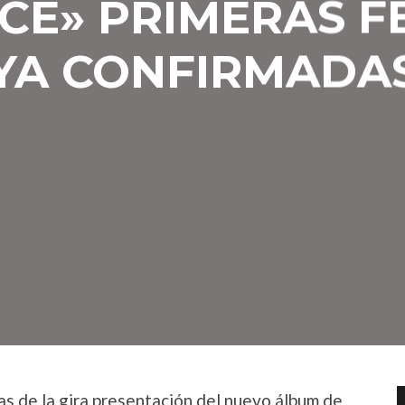
CE» PRIMERAS F
YA CONFIRMADA
as de la gira presentación del nuevo álbum de