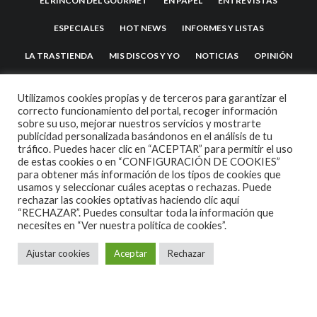
EL RINCÓN DEL GOURMET
EN PAPEL
ENTREVISTAS
ESPECIALES
HOT NEWS
INFORMES Y LISTAS
LA TRASTIENDA
MIS DISCOS Y YO
NOTICIAS
OPINIÓN
REVIEWS
TEATRO
TU DISCO ME SUENA
Utilizamos cookies propias y de terceros para garantizar el
correcto funcionamiento del portal, recoger información
sobre su uso, mejorar nuestros servicios y mostrarte
publicidad personalizada basándonos en el análisis de tu
tráfico. Puedes hacer clic en “ACEPTAR” para permitir el uso
de estas cookies o en “CONFIGURACIÓN DE COOKIES”
para obtener más información de los tipos de cookies que
usamos y seleccionar cuáles aceptas o rechazas. Puede
rechazar las cookies optativas haciendo clic aquí
2007 COPYRIGHT -
CODETIPI
THEME
“RECHAZAR”. Puedes consultar toda la información que
necesites en
“Ver nuestra política de cookies”.
Ajustar cookies
Aceptar
Rechazar