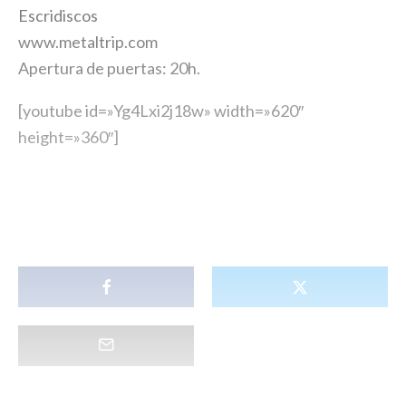
Escridiscos
www.metaltrip.com
Apertura de puertas: 20h.
[youtube id=»Yg4Lxi2j18w» width=»620″
height=»360″]