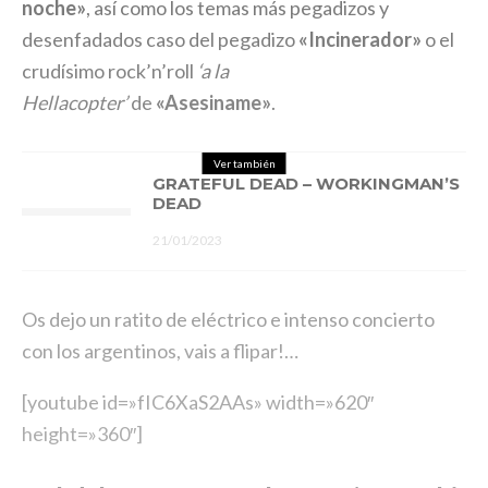
noche»
, así como los temas más pegadizos y
desenfadados caso del pegadizo
«Incinerador»
o el
crudísimo rock’n’roll
‘a la
Hellacopter’
de
«Asesiname»
.
Ver también
GRATEFUL DEAD – WORKINGMAN’S
DEAD
21/01/2023
Os dejo un ratito de eléctrico e intenso concierto
con los argentinos, vais a flipar!…
[youtube id=»fIC6XaS2AAs» width=»620″
height=»360″]