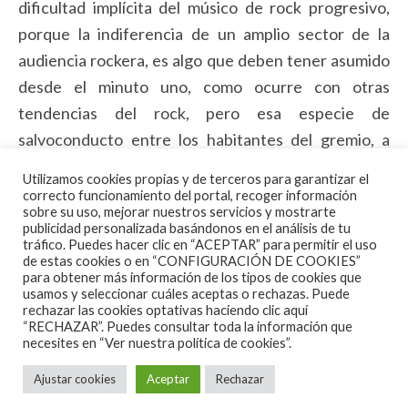
dificultad implícita del músico de rock progresivo,
porque la indiferencia de un amplio sector de la
audiencia rockera, es algo que deben tener asumido
desde el minuto uno, como ocurre con otras
tendencias del rock, pero esa especie de
salvoconducto entre los habitantes del gremio, a
veces es más complicado de llevar.
Utilizamos cookies propias y de terceros para garantizar el
correcto funcionamiento del portal, recoger información
No se si existe realmente tanta demanda de rock
sobre su uso, mejorar nuestros servicios y mostrarte
publicidad personalizada basándonos en el análisis de tu
progresivo como las redes sociales a veces parecen
tráfico. Puedes hacer clic en “ACEPTAR” para permitir el uso
mostrar, tal vez, porque en estas cosas, se suele
de estas cookies o en “CONFIGURACIÓN DE COOKIES”
para obtener más información de los tipos de cookies que
volver cierto aquel refrán de Dios los cría y ellos se
usamos y seleccionar cuáles aceptas o rechazas. Puede
rechazar las cookies optativas haciendo clic aquí
juntan, pero si es cierto que la oferta crece cada día
“RECHAZAR”. Puedes consultar toda la información que
más, que vemos un resurgir de bandas clásicas y el
necesites en
“Ver nuestra política de cookies”.
empuje de nuevos grupos dispuestos a dejar bien
Ajustar cookies
Aceptar
Rechazar
afianzados sus cimientos, con la dificultad añadida de