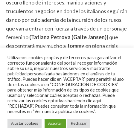
oscuro lleno de intereses, manipulaciones y
truculentos negocios en donde los italianos seguirán
dando por culo además de la incursión de los rusos,
que van a entrar con fuerza a través de un personaje
femenino
(Tatiana Petrova (Gaite Jansen))
que
descentrará muy mucho a
Tommy
en plena crisis
sentimental por un dramático acontecimiento. Por
Utilizamos cookies propias y de terceros para garantizar el
otra parte, la oculta e implacable
‘La Liga Económica’
,
correcto funcionamiento del portal, recoger información
sobre su uso, mejorar nuestros servicios y mostrarte
la organización oculta de poderes fácticos ingleses,
publicidad personalizada basándonos en el análisis de tu
tráfico. Puedes hacer clic en “ACEPTAR” para permitir el uso
se lo va a complicar realmente al líder del
Clan
de estas cookies o en “CONFIGURACIÓN DE COOKIES”
Shelby
, en concreto un cabrón de cura encarnado
para obtener más información de los tipos de cookies que
usamos y seleccionar cuáles aceptas o rechazas. Puede
por un excelente
Paddy Considine
que lo tiene
rechazar las cookies optativas haciendo clic aquí
comiendo de su mano en todo momento
“RECHAZAR”. Puedes consultar toda la información que
necesites en
“Ver nuestra política de cookies”.
manipulando a todo un
Tommy Shelby
. Además de
los negocios, las intenciones familiares se empiezan
Ajustar cookies
Aceptar
Rechazar
a resquebrajar pues a cada momento que pasa