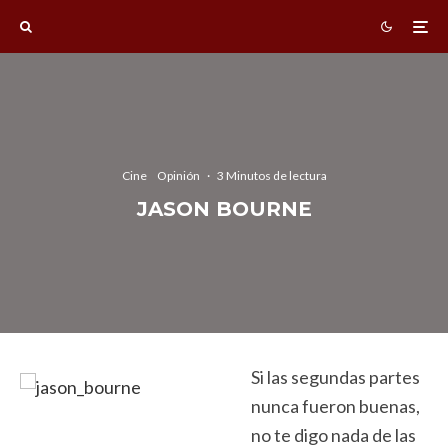
Cine
Opinión
·
3 Minutos de lectura
JASON BOURNE
Si las segundas partes
nunca fueron buenas,
no te digo nada de las