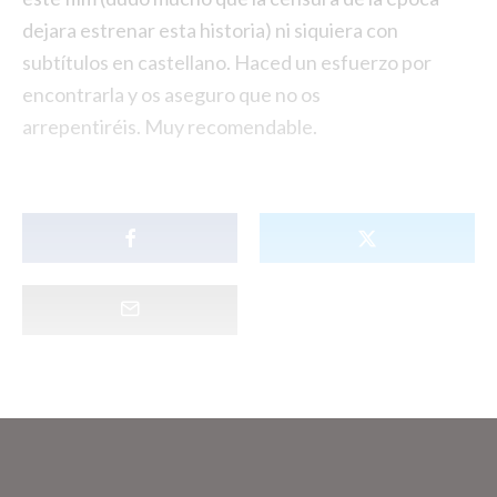
dejara estrenar esta historia) ni siquiera con
subtítulos en castellano. Haced un esfuerzo por
encontrarla y os aseguro que no os
arrepentiréis. Muy recomendable.