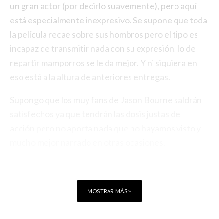
un gran actor (por decirlo suavemente), pero aquí
está especialmente inexpresivo. Se supone que toda
la película recae sobre sus hombros pero el tipo es
incapaz de transmitir nada con su expresión, lo de
repartir mamporros se le da mejor. Y ni siquiera en
eso está a la altura de anteriores entregas.
Supongo que los muy fans de Jason Bourne saldrán
satisfechos ya que tendrán las dosis justas de
acción pero no aporta nada que no hayamos visto y
mucho mejor narrado en otras ocasiones.
MOSTRAR MÁS