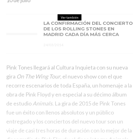
10 de julio
Ver también
LA CONFIRMACIÓN DEL CONCIERTO
DE LOS ROLLING STONES EN
MADRID CADA DÍA MÁS CERCA
24/03/2014
Pink Tones llegará al Cultura Inquieta con su nueva
gira
On The Wing Tour
, el nuevo show con el que
recorre escenarios de toda España, un homenaje a la
obra de Pink Floyd y en especial a su décimo álbum
de estudio
Animals
. La gira de 2015 de Pink Tones
fue un éxito con llenos absolutos y un público
entregado y los conciertos del nuevo tour son un
viaje de casi tres horas de duración con lo mejor de la