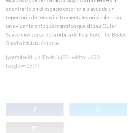
explosivo que te invitará a viajar con la mente y a
adentrarte en el espacio exterior a través de un
repertorio de temas instrumentales originales con
un evidente enfoque mántrico que sitúa a Outer
Space muy cerca de la órbita de Fela Kuti, The Budos
Band o Mulatu Astatke.
[youtube id=»dJEn4n1ujPE» width=»620″
height=»360″]