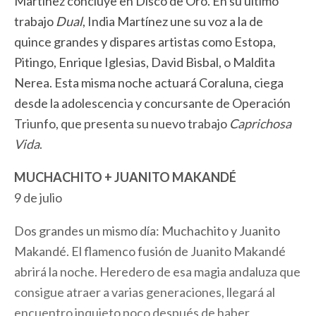
Martínez concluye en Disco de Oro. En su último
trabajo
Dual
, India Martínez une su voz a la de
quince grandes y dispares artistas como Estopa,
Pitingo, Enrique Iglesias, David Bisbal, o Maldita
Nerea. Esta misma noche actuará Coraluna, ciega
desde la adolescencia y concursante de Operación
Triunfo, que presenta su nuevo trabajo
Caprichosa
Vida
.
MUCHACHITO + JUANITO MAKANDÉ
9 de julio
Dos grandes un mismo día: Muchachito y Juanito
Makandé. El flamenco fusión de Juanito Makandé
abrirá la noche. Heredero de esa magia andaluza que
consigue atraer a varias generaciones, llegará al
encuentro inquieto poco después de haber