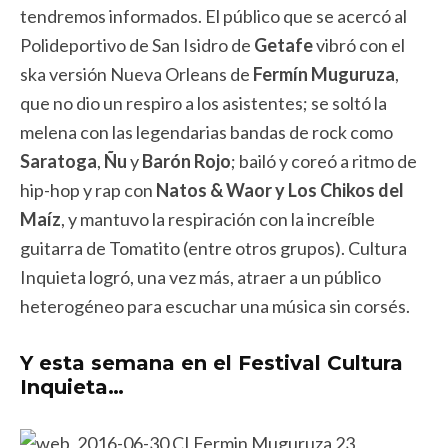
tendremos informados. El público que se acercó al
Polideportivo de San Isidro de
Getafe
vibró con el
ska versión Nueva Orleans de
Fermín Muguruza
,
que no dio un respiro a los asistentes; se soltó la
melena con las legendarias bandas de rock como
Saratoga
,
Ñu
y
Barón Rojo
; bailó y coreó a ritmo de
hip-hop y rap con
Natos & Waor y
Los Chikos del
Maíz
, y mantuvo la respiración con la increíble
guitarra de Tomatito (entre otros grupos). Cultura
Inquieta logró, una vez más, atraer a un público
heterogéneo para escuchar una música sin corsés.
Y esta semana en el Festival Cultura
Inquieta…