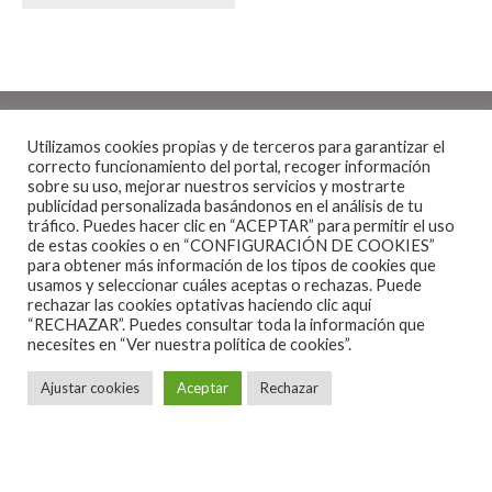
Utilizamos cookies propias y de terceros para garantizar el
correcto funcionamiento del portal, recoger información
sobre su uso, mejorar nuestros servicios y mostrarte
publicidad personalizada basándonos en el análisis de tu
tráfico. Puedes hacer clic en “ACEPTAR” para permitir el uso
Cine
Noticias
·
1 Minuto de lectura
de estas cookies o en “CONFIGURACIÓN DE COOKIES”
BUSCANDO A DORY
para obtener más información de los tipos de cookies que
usamos y seleccionar cuáles aceptas o rechazas. Puede
rechazar las cookies optativas haciendo clic aquí
“RECHAZAR”. Puedes consultar toda la información que
necesites en
“Ver nuestra política de cookies”.
Ajustar cookies
Aceptar
Rechazar
Se ha hecho esperar,
pero finalmente ya ha