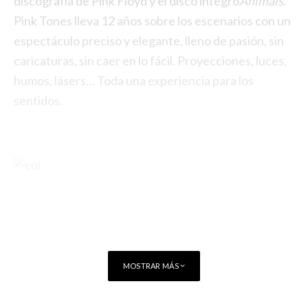
discografía de Pink Floyd y el disco íntegro
Animals
.
Pink Tones lleva 12 años sobre los escenarios con un
espectáculo preciso y elegante, lleno de pasión, sin
caricaturas, sin caer en lo fácil. Proyecciones, luces,
humos, lásers… Toda una experiencia para los
sentidos.
MOSTRAR MÁS