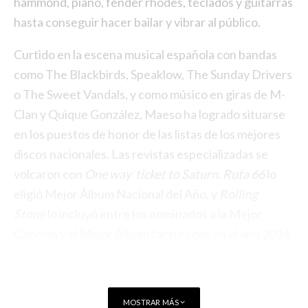
hammond, piano, fender rhodes, teclados y guitarras
hasta conseguir hacer bailar y vibrar al público.
Curtido en la escena musical española con bandas
como The Blackbirds, Speaklow, The Sunday Drivers
o The Sweet Vandals, y como músico en giras de M-
Clan y Quique González, Maeso ha logrado situarse
en los puestos de honor de las listas de los mejores
discos nacionales. Las revistas especializadas se
volcaron con
One way ticket to Saturn.
Ruta 66
lo
eligió Mejor Álbum Nacional del Año, y
Rolling
Stone
lo incluyó entre los nominados a la Mejor
Canción y el Mejor Álbum facturados en el año 2014.
MOSTRAR MÁS