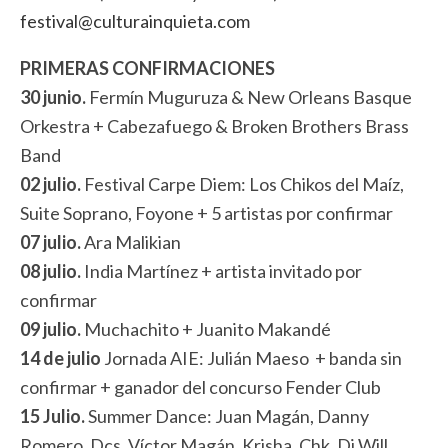
festival@culturainquieta.com
PRIMERAS CONFIRMACIONES
30 junio.
Fermín Muguruza & New Orleans Basque
Orkestra + Cabezafuego & Broken Brothers Brass
Band
02 julio.
Festival Carpe Diem: Los Chikos del Maíz,
Suite Soprano, Foyone + 5 artistas por confirmar
07 julio.
Ara Malikian
08 julio.
India Martínez + artista invitado por
confirmar
09 julio.
Muchachito + Juanito Makandé
14 de julio
Jornada AIE: Julián Maeso + banda sin
confirmar + ganador del concurso Fender Club
15 Julio.
Summer Dance: Juan Magán, Danny
Romero, Dcs, Víctor Magán, Krisha, Chk, Dj Will