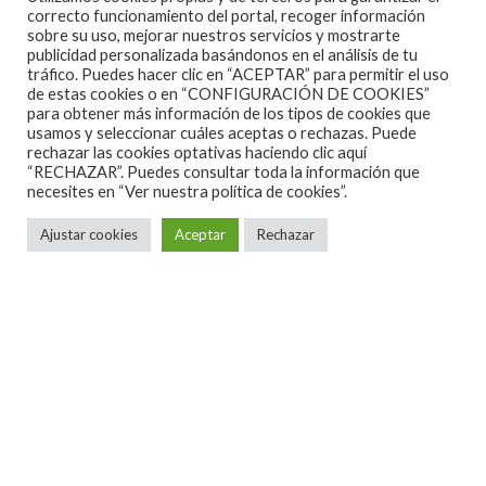
correcto funcionamiento del portal, recoger información
sobre su uso, mejorar nuestros servicios y mostrarte
publicidad personalizada basándonos en el análisis de tu
tráfico. Puedes hacer clic en “ACEPTAR” para permitir el uso
de estas cookies o en “CONFIGURACIÓN DE COOKIES”
para obtener más información de los tipos de cookies que
usamos y seleccionar cuáles aceptas o rechazas. Puede
Noticias
·
1 Minuto de lectura
rechazar las cookies optativas haciendo clic aquí
“RECHAZAR”. Puedes consultar toda la información que
THE VAL – CONCIERTO V
necesites en
“Ver nuestra política de cookies”.
ANIVERSARIO EN MADRID EL DÍA 1
DE ABRIL
Ajustar cookies
Aceptar
Rechazar
El próximo
viernes, 1 de Abril
,
la banda madrileña
The Va
l
estará actuando en un Concierto Especial
en la
Sala Boite Live (Tetuán 27, Madrid)
con
motivo de su
V Aniversario
. En dicho evento,