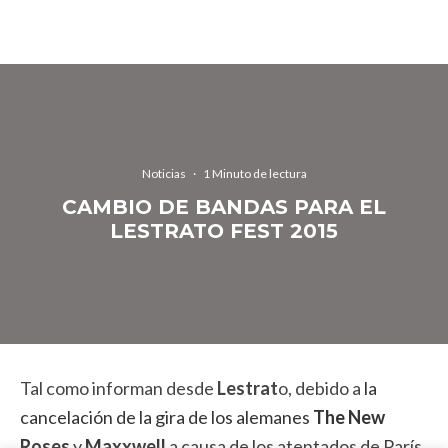
Noticias
·
1 Minuto de lectura
CAMBIO DE BANDAS PARA EL
LESTRATO FEST 2015
Tal como informan desde
Lestrat
o, debido a
la
cancelación de la gira de los alemanes
The New
Roses
y
Maxxwell
a causa de los atentados de París
,