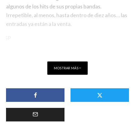
algunos de los hits de sus propias bandas.
Irrepetible, al menos, hasta dentro de diez años…
las
entradas ya están a la venta
.
MOSTRAR MÁS