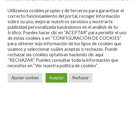
se han visto obligados a cambiar el cartel del
Utilizamos cookies propias y de terceros para garantizar el
correcto funcionamiento del portal, recoger información
festival que tendrá lugar el próximo día 21 de
sobre su uso, mejorar nuestros servicios y mostrarte
noviembre en Ourense, y del que ya en
su momento
publicidad personalizada basándonos en el análisis de tu
tráfico. Puedes hacer clic en “ACEPTAR” para permitir el uso
dimos cuent
a
, quedando la cosa de la siguiente
de estas cookies o en “CONFIGURACIÓN DE COOKIES”
manera:
para obtener más información de los tipos de cookies que
usamos y seleccionar cuáles aceptas o rechazas. Puede
rechazar las cookies optativas haciendo clic aquí
“RECHAZAR”. Puedes consultar toda la información que
necesites en
“Ver nuestra política de cookies”.
Ajustar cookies
Aceptar
Rechazar
A continuación os presentamos las 3
bandas que componen el cartel del
LESTRATO FEST 2015:
THE GRAVE DOLLS
The Grave Dolls es un grupo de blues/rock