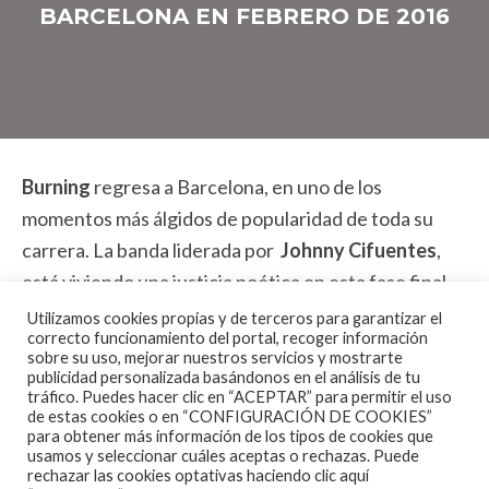
BARCELONA EN FEBRERO DE 2016
Burning
regresa a Barcelona, en uno de los
momentos más álgidos de popularidad de toda su
carrera. La banda liderada por
Johnny Cifuentes
,
está viviendo una justicia poética en esta fase final
de su carrera, algo que quedó refrendado en su
Utilizamos cookies propias y de terceros para garantizar el
correcto funcionamiento del portal, recoger información
actuación en el Barklaycard Center de Madrid
sobre su uso, mejorar nuestros servicios y mostrarte
donde agotaron las 15.000 localidades, y ahora, unos
publicidad personalizada basándonos en el análisis de tu
tráfico. Puedes hacer clic en “ACEPTAR” para permitir el uso
meses después, vuelven a
Barcelona
:
de estas cookies o en “CONFIGURACIÓN DE COOKIES”
para obtener más información de los tipos de cookies que
usamos y seleccionar cuáles aceptas o rechazas. Puede
rechazar las cookies optativas haciendo clic aquí