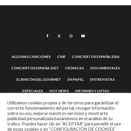
ALGUNAS CANCIONES
CINE
CONCIERTOS ESPAÑA 2026
CONCIERTOS ESPAÑA 2027
CRÓNICAS
DOCUMENTALES
EL RINCÓN DEL GOURMET
EN PAPEL
ENTREVISTAS
ESPECIALES
HOT NEWS
INFORMES Y LISTAS
LA TRASTIENDA
MIS DISCOS Y YO
NOTICIAS
OPINIÓN
Utilizamos cookies propias y de terceros para garantizar el
correcto funcionamiento del portal, recoger información
sobre su uso, mejorar nuestros servicios y mostrarte
REVIEWS
TEATRO
TU DISCO ME SUENA
publicidad personalizada basándonos en el análisis de tu
tráfico. Puedes hacer clic en “ACEPTAR” para permitir el uso
de estas cookies o en “CONFIGURACIÓN DE COOKIES”