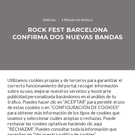
Noticias
·
1 Minuto de lectura
ROCK FEST BARCELONA
CONFIRMA DOS NUEVAS BANDAS
Utilizamos cookies propias y de terceros para garantizar el
El joven festival de la promotora
Rock N Rock
,
Rock
correcto funcionamiento del portal, recoger información
sobre su uso, mejorar nuestros servicios y mostrarte
Fest Barcelona
, siguiendo los las normas de estos
publicidad personalizada basándonos en el análisis de tu
tiempos, continúa paso a paso dándole forma a un
tráfico. Puedes hacer clic en “ACEPTAR” para permitir el uso
de estas cookies o en “CONFIGURACIÓN DE COOKIES”
cartel que ya pinta tan variado como apetecible para
para obtener más información de los tipos de cookies que
la edición de 2015, que tendrá lugar el 23, 24 y 25 de
usamos y seleccionar cuáles aceptas o rechazas. Puede
rechazar las cookies optativas haciendo clic aquí
julio.
“RECHAZAR”. Puedes consultar toda la información que
necesites en
“Ver nuestra política de cookies”.