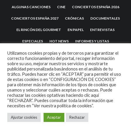
ALGUNAS CANCIONES
CINE
CONCIERTOS ESPAÑA 2026
CONCIERTOS ESPAÑA 2027
CRÓNICAS
DOCUMENTALES
EL RINCÓN DEL GOURMET
EN PAPEL
ENTREVISTAS
ESPECIALES
HOT NEWS
INFORMES Y LISTAS
LA TRASTIENDA
MIS DISCOS Y YO
NOTICIAS
OPINIÓN
Utilizamos cookies propias y de terceros para garantizar el
correcto funcionamiento del portal, recoger información
sobre su uso, mejorar nuestros servicios y mostrarte
REVIEWS
TEATRO
TU DISCO ME SUENA
publicidad personalizada basándonos en el análisis de tu
tráfico. Puedes hacer clic en “ACEPTAR” para permitir el uso
de estas cookies o en “CONFIGURACIÓN DE COOKIES”
para obtener más información de los tipos de cookies que
usamos y seleccionar cuáles aceptas o rechazas. Puede
rechazar las cookies optativas haciendo clic aquí
“RECHAZAR”. Puedes consultar toda la información que
necesites en
“Ver nuestra política de cookies”.
2007 COPYRIGHT -
CODETIPI
THEME
Ajustar cookies
Aceptar
Rechazar