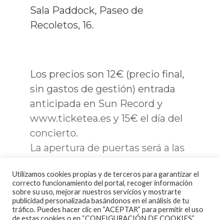
Sala Paddock, Paseo de
Recoletos, 16.
Los precios son 12€ (precio final,
sin gastos de gestión) entrada
anticipada en Sun Record y
www.ticketea.es y 15€ el día del
concierto.
La apertura de puertas será a las
21:00h. y el concierto desde las
Utilizamos cookies propias y de terceros para garantizar el
22:00 h. hasta las 23:45 h.
correcto funcionamiento del portal, recoger información
aproximadamente.
sobre su uso, mejorar nuestros servicios y mostrarte
publicidad personalizada basándonos en el análisis de tu
Posteriormente habrá un Meet
tráfico. Puedes hacer clic en “ACEPTAR” para permitir el uso
de estas cookies o en “CONFIGURACIÓN DE COOKIES”