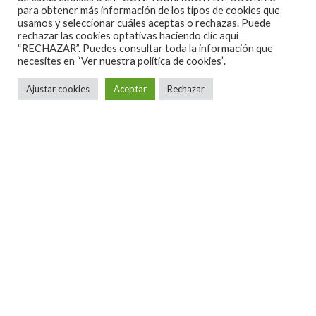
and Greet con el artista, fotos y
para obtener más información de los tipos de cookies que
firma de discos.
usamos y seleccionar cuáles aceptas o rechazas. Puede
rechazar las cookies optativas haciendo clic aquí
“RECHAZAR”. Puedes consultar toda la información que
necesites en
“Ver nuestra política de cookies”.
Ajustar cookies
Aceptar
Rechazar
Habrá invitados que, además de
la banda estable que lleva Juanjo
en directo, se subirán al
escenario con él a compartir
canciones y rock and roll.