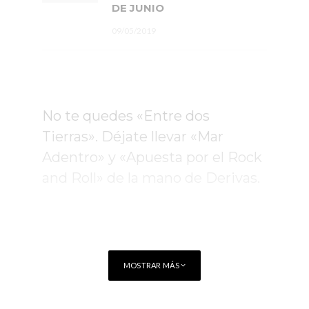
DE JUNIO
09/05/2019
No te quedes «Entre dos
Tierras». Déjate llevar «Mar
Adentro» y «Apuesta por el Rock
and Roll» de la mano de Derivas.
MOSTRAR MÁS