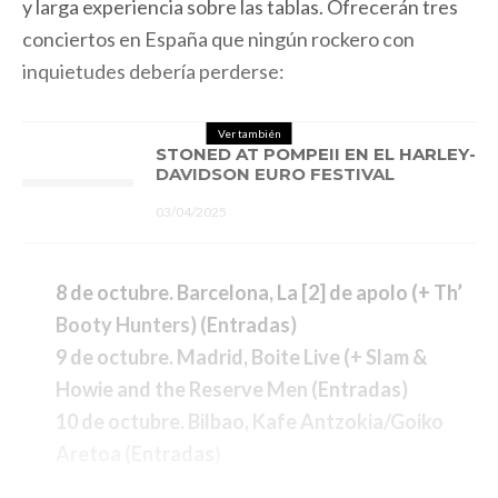
y larga experiencia sobre las tablas. Ofrecerán tres
conciertos en España que ningún rockero con
inquietudes debería perderse:
Ver también
STONED AT POMPEII EN EL HARLEY-
DAVIDSON EURO FESTIVAL
03/04/2025
8 de octubre. Barcelona, La [2] de apolo (+ Th’
Booty Hunters) (
Entradas
)
9 de octubre. Madrid, Boite Live (+ Slam &
Howie and the Reserve Men (
Entradas
)
10 de octubre. Bilbao, Kafe Antzokia/Goiko
Aretoa (
Entradas
)