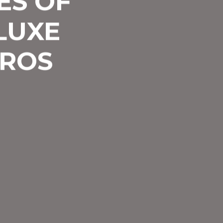
ES OF
LUXE
EROS