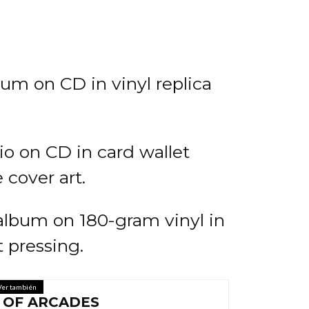
m on CD in vinyl replica
 on CD in card wallet
 cover art.
lbum on 180-gram vinyl in
t pressing.
Ver también
 OF ARCADES