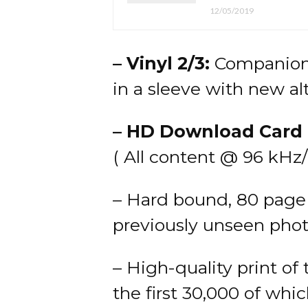
12/05/2019
– Vinyl 2/3:
Companion 
in a sleeve with new alt
– HD Download Card
( All content @ 96 kHz/ 
– Hard bound, 80 page 
previously unseen pho
– High-quality print of
the first 30,000 of whic