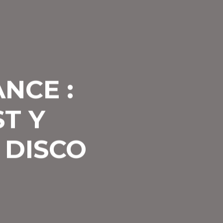
NCE :
T Y
 DISCO