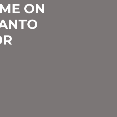
OME ON
LANTO
OR