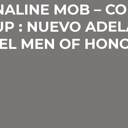
ALINE MOB – C
UP : NUEVO ADE
EL MEN OF HON