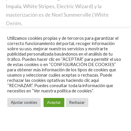
Impala, White Stripes, Electric Wizard) y la
masterización es de Noel Summerville ( White
Denim,
Efterklang, Astra). El álbum, como ya es habitual en
Utilizamos cookies propias y de terceros para garantizar el
la banda, saldrá en formato CD, 2LP y Digital a través
correcto funcionamiento del portal, recoger información
de Alone Records el próximo 24 de Febrero de 2014.
sobre su uso, mejorar nuestros servicios y mostrarte
publicidad personalizada basándonos en el análisis de tu
tráfico. Puedes hacer clic en “ACEPTAR” para permitir el uso
Contenido perteneciente a
The Best Music
.
de estas cookies o en “CONFIGURACIÓN DE COOKIES”
para obtener más información de los tipos de cookies que
Puedes seguirnos tambien en
Twitter
y en
usamos y seleccionar cuáles aceptas o rechazas. Puede
Facebook
.
rechazar las cookies optativas haciendo clic aquí
“RECHAZAR”. Puedes consultar toda la información que
necesites en
“Ver nuestra política de cookies”.
Ajustar cookies
Aceptar
Rechazar