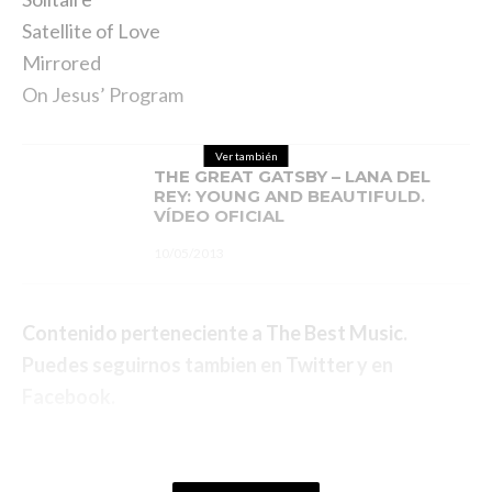
Satellite of Love
Mirrored
On Jesus’ Program
Ver también
THE GREAT GATSBY – LANA DEL
REY: YOUNG AND BEAUTIFULD.
VÍDEO OFICIAL
10/05/2013
Contenido perteneciente a
The Best Music
.
Puedes seguirnos tambien en
Twitter
y en
Facebook
.