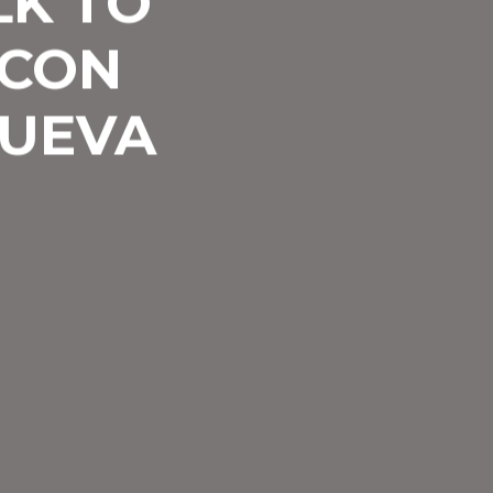
LK TO
 CON
NUEVA