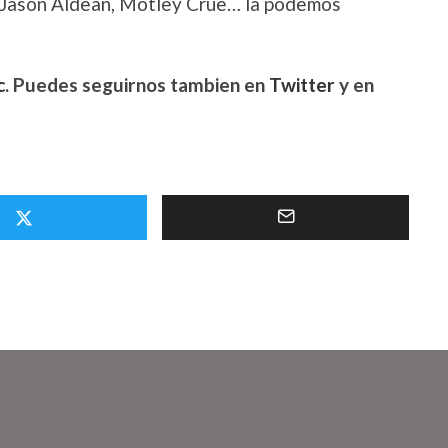
 Jason Aldean, Mötley Crüe… la podemos
c
. Puedes seguirnos tambien en
Twitter
y en