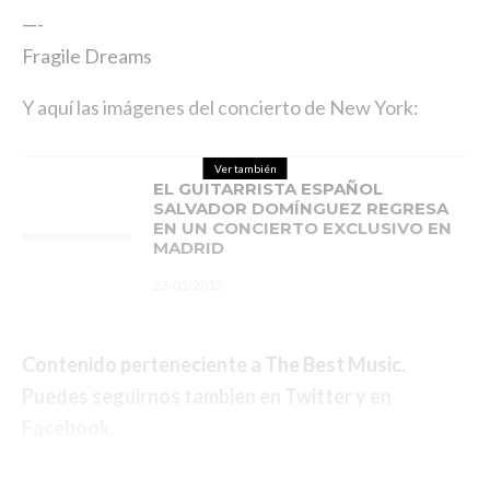
—-
Fragile Dreams
Y aquí las imágenes del concierto de New York:
Ver también
EL GUITARRISTA ESPAÑOL
SALVADOR DOMÍNGUEZ REGRESA
EN UN CONCIERTO EXCLUSIVO EN
MADRID
23/01/2015
Contenido perteneciente a
The Best Music
.
Puedes seguirnos tambien en
Twitter
y en
Facebook
.