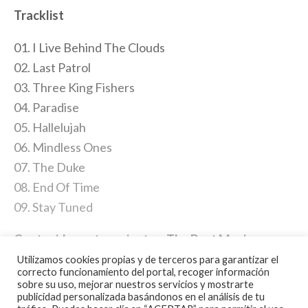
Tracklist
01. I Live Behind The Clouds
02. Last Patrol
03. Three King Fishers
04. Paradise
05. Hallelujah
06. Mindless Ones
07. The Duke
08. End Of Time
09. Stay Tuned
Contenido perteneciente a
The Best Music
.
Puedes seguirnos tambien en
Twitter
y en
Utilizamos cookies propias y de terceros para garantizar el
correcto funcionamiento del portal, recoger información
Facebook
.
sobre su uso, mejorar nuestros servicios y mostrarte
publicidad personalizada basándonos en el análisis de tu