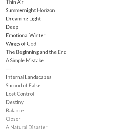
Thin Air
Summernight Horizon
Dreaming Light
Deep
Emotional Winter
Wings of God
The Beginning and the End
A Simple Mistake
—-
Internal Landscapes
Shroud of False
Lost Control
Destiny
Balance
Closer
A Natural Disaster