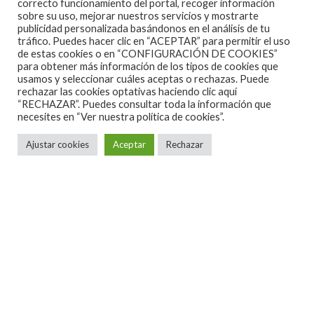
correcto funcionamiento del portal, recoger información
sobre su uso, mejorar nuestros servicios y mostrarte
Y&T – EARTHQUAKE. THE A&M
publicidad personalizada basándonos en el análisis de tu
YEARS 1981-1985 : TRACKLIST DE
tráfico. Puedes hacer clic en “ACEPTAR” para permitir el uso
de estas cookies o en “CONFIGURACIÓN DE COOKIES”
LOS 4 CD´S
para obtener más información de los tipos de cookies que
usamos y seleccionar cuáles aceptas o rechazas. Puede
rechazar las cookies optativas haciendo clic aquí
“RECHAZAR”. Puedes consultar toda la información que
necesites en
“Ver nuestra política de cookies”.
Ajustar cookies
Aceptar
Rechazar