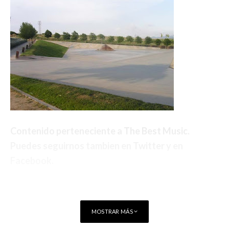
Contenido perteneciente a
The Best Music
.
Puedes seguirnos tambien en
Twitter
y en
Facebook
.
MOSTRAR MÁS