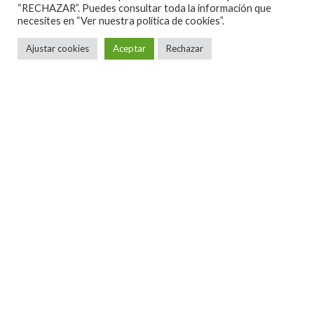
“RECHAZAR”. Puedes consultar toda la información que
NEIL YOUNG – RED SUN, COMES A
necesites en
“Ver nuestra política de cookies”.
TIME & BLOWIN’ IN THE WIND AT
O2 ARENA, LONDON. 17/06/2013
Ajustar cookies
Aceptar
Rechazar
El vídeo pertenece al concierto del pasado día 17 en