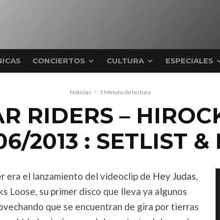
ICAS
CONCIERTOS
CULTURA
ESPECIALES
Noticias
·
1 Minuto de lectura
R RIDERS – HIROC
6/2013 : SETLIST 
er era el lanzamiento del videoclip de
Hey Judas
,
ks Loose, su primer disco que lleva ya algunos
provechando que se encuentran de gira por tierras