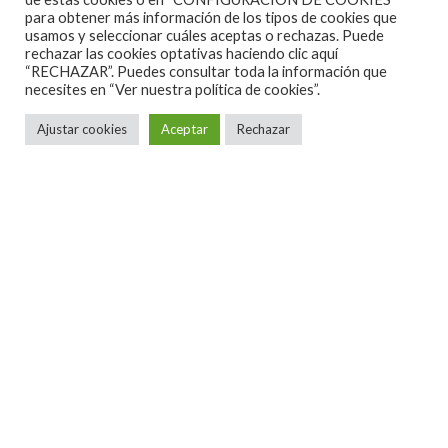
para obtener más información de los tipos de cookies que
usamos y seleccionar cuáles aceptas o rechazas. Puede
rechazar las cookies optativas haciendo clic aquí
“RECHAZAR”. Puedes consultar toda la información que
necesites en
“Ver nuestra política de cookies”.
Ajustar cookies
Aceptar
Rechazar
Noticias
·
1 Minuto de lectura
BLACK SABBATH – ’13’ : REVIEW
A lo largo de las últimas horas ya van saliendo las
primeras críticas de ’13’, el nuevo disco de Black
Sabbath, por parte de los privilegiados medios que
han tenido la oportunidad de hacer una primera
escucha en exclusiva del esperado nuevo trabajo de
Ozzy & cia, y de entre todas, de momento, destaca la
publicada por Metal Hammer, en la que no dudan ni
un instante en ponerle un 9 sobre 10. ¿Exagerado?