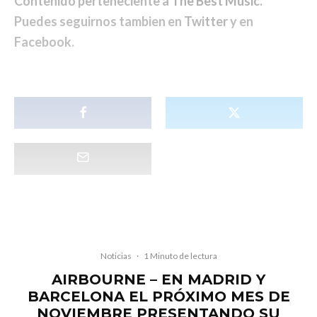
Contenido perteneciente a
The Best Music
.
Puedes seguirnos tambien en
Twitter
y en
Facebook
.
Noticias
·
1 Minuto de lectura
AIRBOURNE – EN MADRID Y
BARCELONA EL PRÓXIMO MES DE
NOVIEMBRE PRESENTANDO SU