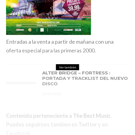
Entradas a la venta a partir de mañana con una
oferta especial para las primeras 2000.
Ver también
ALTER BRIDGE – FORTRESS :
PORTADA Y TRACKLIST DEL NUEVO
DISCO
31/07/2013
Contenido perteneciente a
The Best Music
.
Puedes seguirnos tambien en
Twitter
y en
Facebook
.