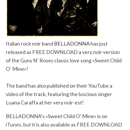
Italian rock noir band
BELLADONNA
has just
released as FREE DOWNLOAD a very noir version
of the Guns N’ Roses classic love song «Sweet Child
O’ Mine»!
The band has also published on their YouTube a
video of the track, featuring the luscious singer
Luana Caraffa at her very noir-est!
BELLADONNA’s «Sweet Child O’ Mine» is on
iTunes, but it is also available as FREE DOWNLOAD