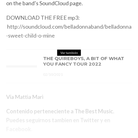
on the band’s SoundCloud page.
DOWNLOAD THE FREE mp3:
http://soundcloud.com/belladonnaband/belladonna
-sweet-child-o-mine
Ver también
THE QUIREBOYS, A BIT OF WHAT
YOU FANCY TOUR 2022
02/10/2021
Vía Mattia Mari
Contenido perteneciente a
The Best Music
.
Puedes seguirnos tambien en
Twitter
y en
Facebook
.