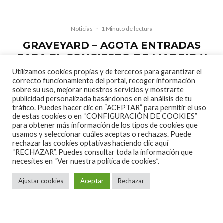
Noticias
·
1 Minuto de lectura
GRAVEYARD – AGOTA ENTRADAS
PARA EL CONCIERTO DE MADRID Y
SE AMPLÍA EL FORO CAMBIANDO DE
Utilizamos cookies propias y de terceros para garantizar el
RECINTO.
correcto funcionamiento del portal, recoger información
sobre su uso, mejorar nuestros servicios y mostrarte
publicidad personalizada basándonos en el análisis de tu
tráfico. Puedes hacer clic en “ACEPTAR” para permitir el uso
Tal como se
comentó
en su momento, los suecos
de estas cookies o en “CONFIGURACIÓN DE COOKIES”
Graveyard estarán el próximo mes de Mayo por
para obtener más información de los tipos de cookies que
usamos y seleccionar cuáles aceptas o rechazas. Puede
estos lares, y ahora, desde hace unas horas, Last
rechazar las cookies optativas haciendo clic aquí
Tour International ha hecho público un comunicado
“RECHAZAR”. Puedes consultar toda la información que
necesites en
“Ver nuestra política de cookies”.
anunciando que, a falta de casi dos meses para la gira
española, la banda ya ha agotado las entradas para el
Ajustar cookies
Aceptar
Rechazar
concierto de Madrid y por eso el concierto pasa de la
Sala El Sol a la Sala Arena, de forma que se amplía el