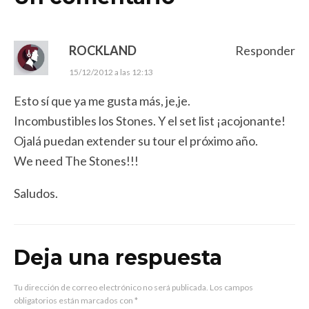
ROCKLAND
Responder
15/12/2012 a las 12:13
Esto sí que ya me gusta más, je,je.
Incombustibles los Stones. Y el set list ¡acojonante!
Ojalá puedan extender su tour el próximo año.
We need The Stones!!!
Saludos.
Deja una respuesta
Tu dirección de correo electrónico no será publicada.
Los campos
obligatorios están marcados con
*