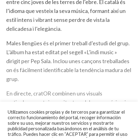
entre cinc joves de les terres de l’ebre. El català és
l’idioma que vesteix la seva música, formant així un
estil intens i vibrant sense perdre de vista la
delicadesa i l’elegància.
Males llengües és el primer treball d’estudi del grup.
L’àlbum ha estat editat pel segell «L’indi music »
dirigit per Pep Sala. Inclou unes cançons treballades
on és fàcilment identificable la tendència madura del
grup.
En directe, cratOR combinen uns visuals
meticulosament sincronitzats amb la seva música, i
pretenen atrapar l’atenció de l’espectador des del
Utilizamos cookies propias y de terceros para garantizar el
correcto funcionamiento del portal, recoger información
principi fins al final de l’espectacle.
sobre su uso, mejorar nuestros servicios y mostrarte
publicidad personalizada basándonos en el análisis de tu
Alex Arques
tráfico. Puedes hacer clic en “ACEPTAR” para permitir el uso