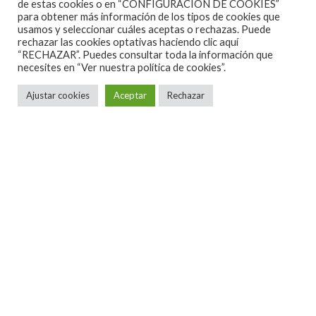
de estas cookies o en “CONFIGURACIÓN DE COOKIES”
Cortes per a Rockthebestmusic
para obtener más información de los tipos de cookies que
usamos y seleccionar cuáles aceptas o rechazas. Puede
rechazar las cookies optativas haciendo clic aquí
Contenido perteneciente a
The Best Music
.
“RECHAZAR”. Puedes consultar toda la información que
Puedes seguirnos tambien en
Twitter
y en
necesites en
“Ver nuestra política de cookies”.
Facebook
.
Ajustar cookies
Aceptar
Rechazar