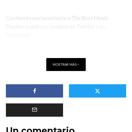
Contenido perteneciente a
The Best Music
.
Puedes seguirnos tambien en
Twitter
y en
Facebook
.
MOSTRAR MÁS
Un comentario