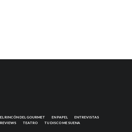
EL RINCÓN DEL GOURMET
EN PAPEL
ENTREVISTAS
REVIEWS
TEATRO
TU DISCO ME SUENA