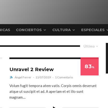
ICAS
CONCIERTOS
CULTURA
ESPECIALES
Último
83
%
Unravel 2 Review
Ángel Ferrer
·
11/07/2019
·
1 Comentario
Volum fugit tempora atem vatis. Corpis omnis deserunt
atque ut suscipit et ad. A aperiam et et illo sunt
magnam....