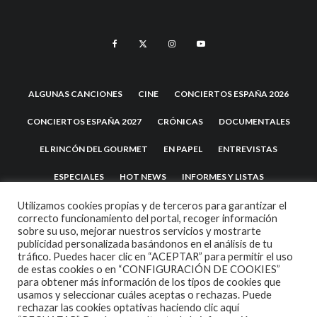
ALGUNAS CANCIONES
CINE
CONCIERTOS ESPAÑA 2026
CONCIERTOS ESPAÑA 2027
CRÓNICAS
DOCUMENTALES
EL RINCÓN DEL GOURMET
EN PAPEL
ENTREVISTAS
ESPECIALES
HOT NEWS
INFORMES Y LISTAS
LA TRASTIENDA
MIS DISCOS Y YO
NOTICIAS
OPINIÓN
Utilizamos cookies propias y de terceros para garantizar el
correcto funcionamiento del portal, recoger información
sobre su uso, mejorar nuestros servicios y mostrarte
REVIEWS
TEATRO
TU DISCO ME SUENA
publicidad personalizada basándonos en el análisis de tu
tráfico. Puedes hacer clic en “ACEPTAR” para permitir el uso
de estas cookies o en “CONFIGURACIÓN DE COOKIES”
para obtener más información de los tipos de cookies que
usamos y seleccionar cuáles aceptas o rechazas. Puede
rechazar las cookies optativas haciendo clic aquí