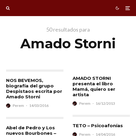
50 resultados para
Amado Storni
AMADO STORNI
NOS BEVEMOS,
presenta el libro
biografía del grupo
Mamá, quiero ser
Despistaos escrita por
artista
Amado Storni
Perem
·
16/12/2013
Perem
·
14/03/2016
TETO – Psicoafonías
Abel de Pedro y Los
nuevos Bourbones –
Perem
·
14/04/2016