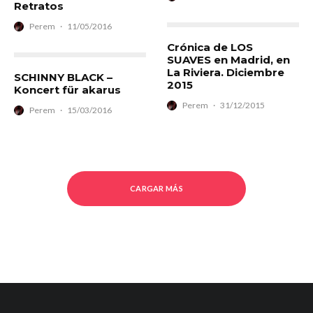
Retratos
Perem
·
11/05/2016
Crónica de LOS
SUAVES en Madrid, en
La Riviera. Diciembre
SCHINNY BLACK –
2015
Koncert für akarus
Perem
·
31/12/2015
Perem
·
15/03/2016
CARGAR MÁS