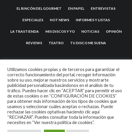
EL RINCÓN DEL GOURMET
EN PAPEL
ENTREVISTAS
ESPECIALES
HOT NEWS
INFORMES Y LISTAS
LA TRASTIENDA
MIS DISCOS Y YO
NOTICIAS
OPINIÓN
REVIEWS
TEATRO
TU DISCO ME SUENA
Utilizamos cookies propias y de terceros para garantizar el
correcto funcionamiento del portal, recoger información
sobre su uso, mejorar nuestros servicios y mostrarte
publicidad personalizada basándonos en el análisis de tu
tráfico. Puedes hacer clic en “ACEPTAR” para permitir el uso
de estas cookies o en “CONFIGURACIÓN DE COOKIES”
2007 COPYRIGHT -
CODETIPI
THEME
para obtener más información de los tipos de cookies que
usamos y seleccionar cuáles aceptas o rechazas. Puede
rechazar las cookies optativas haciendo clic aquí
“RECHAZAR”. Puedes consultar toda la información que
necesites en
“Ver nuestra política de cookies”.