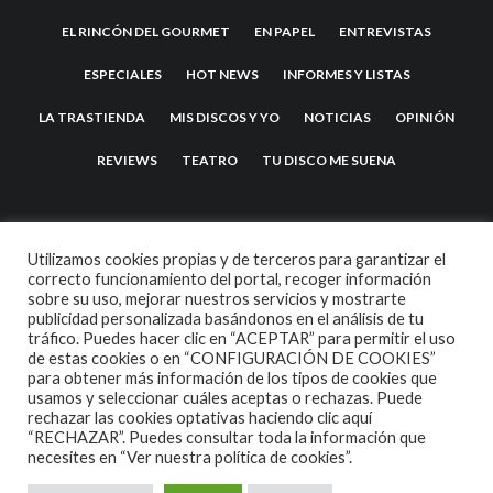
EL RINCÓN DEL GOURMET
EN PAPEL
ENTREVISTAS
ESPECIALES
HOT NEWS
INFORMES Y LISTAS
LA TRASTIENDA
MIS DISCOS Y YO
NOTICIAS
OPINIÓN
REVIEWS
TEATRO
TU DISCO ME SUENA
Utilizamos cookies propias y de terceros para garantizar el
correcto funcionamiento del portal, recoger información
sobre su uso, mejorar nuestros servicios y mostrarte
publicidad personalizada basándonos en el análisis de tu
tráfico. Puedes hacer clic en “ACEPTAR” para permitir el uso
de estas cookies o en “CONFIGURACIÓN DE COOKIES”
2007 COPYRIGHT -
CODETIPI
THEME
para obtener más información de los tipos de cookies que
usamos y seleccionar cuáles aceptas o rechazas. Puede
rechazar las cookies optativas haciendo clic aquí
“RECHAZAR”. Puedes consultar toda la información que
necesites en
“Ver nuestra política de cookies”.