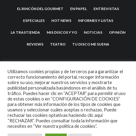
EL RINCÓN DEL GOURMET
EN PAPEL
ENTREVISTAS
ESPECIALES
HOT NEWS
INFORMES Y LISTAS
LA TRASTIENDA
MIS DISCOS Y YO
NOTICIAS
OPINIÓN
REVIEWS
TEATRO
TU DISCO ME SUENA
Utilizamos cookies propias y de terceros para garantizar el
correcto funcionamiento del portal, recoger información
sobre su uso, mejorar nuestros servicios y mostrarte
publicidad personalizada basándonos en el análisis de tu
tráfico. Puedes hacer clic en “ACEPTAR” para permitir el uso
de estas cookies o en “CONFIGURACIÓN DE COOKIES”
2007 COPYRIGHT -
CODETIPI
THEME
para obtener más información de los tipos de cookies que
usamos y seleccionar cuáles aceptas o rechazas. Puede
rechazar las cookies optativas haciendo clic aquí
“RECHAZAR”. Puedes consultar toda la información que
necesites en
“Ver nuestra política de cookies”.