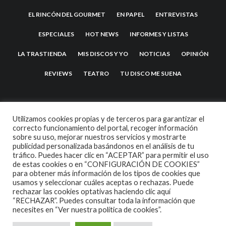
EL RINCÓN DEL GOURMET
EN PAPEL
ENTREVISTAS
ESPECIALES
HOT NEWS
INFORMES Y LISTAS
LA TRASTIENDA
MIS DISCOS Y YO
NOTICIAS
OPINIÓN
REVIEWS
TEATRO
TU DISCO ME SUENA
Utilizamos cookies propias y de terceros para garantizar el
correcto funcionamiento del portal, recoger información
sobre su uso, mejorar nuestros servicios y mostrarte
publicidad personalizada basándonos en el análisis de tu
tráfico. Puedes hacer clic en “ACEPTAR” para permitir el uso
de estas cookies o en “CONFIGURACIÓN DE COOKIES”
2007 COPYRIGHT -
CODETIPI
THEME
para obtener más información de los tipos de cookies que
usamos y seleccionar cuáles aceptas o rechazas. Puede
rechazar las cookies optativas haciendo clic aquí
“RECHAZAR”. Puedes consultar toda la información que
necesites en
“Ver nuestra política de cookies”.