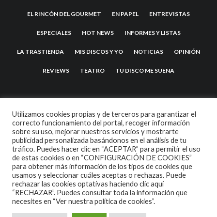
EL RINCÓN DEL GOURMET
EN PAPEL
ENTREVISTAS
ESPECIALES
HOT NEWS
INFORMES Y LISTAS
LA TRASTIENDA
MIS DISCOS Y YO
NOTICIAS
OPINIÓN
REVIEWS
TEATRO
TU DISCO ME SUENA
Utilizamos cookies propias y de terceros para garantizar el
correcto funcionamiento del portal, recoger información
sobre su uso, mejorar nuestros servicios y mostrarte
publicidad personalizada basándonos en el análisis de tu
tráfico. Puedes hacer clic en “ACEPTAR” para permitir el uso
de estas cookies o en “CONFIGURACIÓN DE COOKIES”
2007 COPYRIGHT -
CODETIPI
THEME
para obtener más información de los tipos de cookies que
usamos y seleccionar cuáles aceptas o rechazas. Puede
rechazar las cookies optativas haciendo clic aquí
“RECHAZAR”. Puedes consultar toda la información que
necesites en
“Ver nuestra política de cookies”.