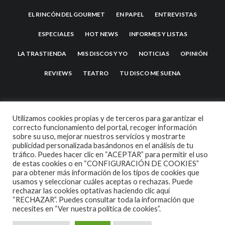
EL RINCÓN DEL GOURMET
EN PAPEL
ENTREVISTAS
ESPECIALES
HOT NEWS
INFORMES Y LISTAS
LA TRASTIENDA
MIS DISCOS Y YO
NOTICIAS
OPINIÓN
REVIEWS
TEATRO
TU DISCO ME SUENA
Utilizamos cookies propias y de terceros para garantizar el
correcto funcionamiento del portal, recoger información
sobre su uso, mejorar nuestros servicios y mostrarte
publicidad personalizada basándonos en el análisis de tu
tráfico. Puedes hacer clic en “ACEPTAR” para permitir el uso
de estas cookies o en “CONFIGURACIÓN DE COOKIES”
2007 COPYRIGHT -
CODETIPI
THEME
para obtener más información de los tipos de cookies que
usamos y seleccionar cuáles aceptas o rechazas. Puede
rechazar las cookies optativas haciendo clic aquí
“RECHAZAR”. Puedes consultar toda la información que
necesites en
“Ver nuestra política de cookies”.