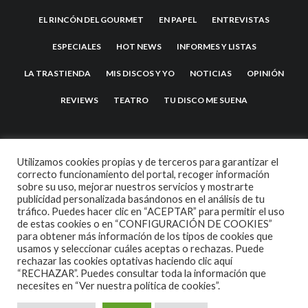
EL RINCÓN DEL GOURMET
EN PAPEL
ENTREVISTAS
ESPECIALES
HOT NEWS
INFORMES Y LISTAS
LA TRASTIENDA
MIS DISCOS Y YO
NOTICIAS
OPINIÓN
REVIEWS
TEATRO
TU DISCO ME SUENA
Utilizamos cookies propias y de terceros para garantizar el
correcto funcionamiento del portal, recoger información
sobre su uso, mejorar nuestros servicios y mostrarte
publicidad personalizada basándonos en el análisis de tu
tráfico. Puedes hacer clic en “ACEPTAR” para permitir el uso
de estas cookies o en “CONFIGURACIÓN DE COOKIES”
2007 COPYRIGHT -
CODETIPI
THEME
para obtener más información de los tipos de cookies que
usamos y seleccionar cuáles aceptas o rechazas. Puede
rechazar las cookies optativas haciendo clic aquí
“RECHAZAR”. Puedes consultar toda la información que
necesites en
“Ver nuestra política de cookies”.