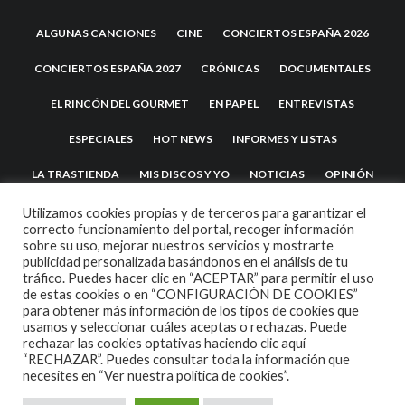
ALGUNAS CANCIONES
CINE
CONCIERTOS ESPAÑA 2026
CONCIERTOS ESPAÑA 2027
CRÓNICAS
DOCUMENTALES
EL RINCÓN DEL GOURMET
EN PAPEL
ENTREVISTAS
ESPECIALES
HOT NEWS
INFORMES Y LISTAS
LA TRASTIENDA
MIS DISCOS Y YO
NOTICIAS
OPINIÓN
REVIEWS
TEATRO
TU DISCO ME SUENA
Utilizamos cookies propias y de terceros para garantizar el
correcto funcionamiento del portal, recoger información
sobre su uso, mejorar nuestros servicios y mostrarte
publicidad personalizada basándonos en el análisis de tu
tráfico. Puedes hacer clic en “ACEPTAR” para permitir el uso
de estas cookies o en “CONFIGURACIÓN DE COOKIES”
para obtener más información de los tipos de cookies que
usamos y seleccionar cuáles aceptas o rechazas. Puede
rechazar las cookies optativas haciendo clic aquí
“RECHAZAR”. Puedes consultar toda la información que
2007 COPYRIGHT -
CODETIPI
THEME
necesites en
“Ver nuestra política de cookies”.