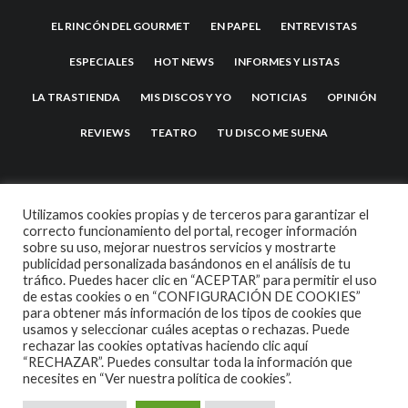
EL RINCÓN DEL GOURMET
EN PAPEL
ENTREVISTAS
ESPECIALES
HOT NEWS
INFORMES Y LISTAS
LA TRASTIENDA
MIS DISCOS Y YO
NOTICIAS
OPINIÓN
REVIEWS
TEATRO
TU DISCO ME SUENA
Utilizamos cookies propias y de terceros para garantizar el
correcto funcionamiento del portal, recoger información
sobre su uso, mejorar nuestros servicios y mostrarte
publicidad personalizada basándonos en el análisis de tu
tráfico. Puedes hacer clic en “ACEPTAR” para permitir el uso
de estas cookies o en “CONFIGURACIÓN DE COOKIES”
2007 COPYRIGHT -
CODETIPI
THEME
para obtener más información de los tipos de cookies que
usamos y seleccionar cuáles aceptas o rechazas. Puede
rechazar las cookies optativas haciendo clic aquí
“RECHAZAR”. Puedes consultar toda la información que
necesites en
“Ver nuestra política de cookies”.