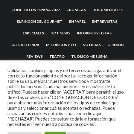
CONCIERTOS ESPAÑA 2027
CRÓNICAS
DOCUMENTALES
EL RINCÓN DEL GOURMET
EN PAPEL
ENTREVISTAS
ESPECIALES
HOT NEWS
INFORMES Y LISTAS
LA TRASTIENDA
MIS DISCOS Y YO
NOTICIAS
OPINIÓN
REVIEWS
TEATRO
TU DISCO ME SUENA
Utilizamos cookies propias y de terceros para garantizar el
correcto funcionamiento del portal, recoger información
sobre su uso, mejorar nuestros servicios y mostrarte
publicidad personalizada basándonos en el análisis de tu
tráfico. Puedes hacer clic en “ACEPTAR” para permitir el uso
de estas cookies o en “CONFIGURACIÓN DE COOKIES”
para obtener más información de los tipos de cookies que
usamos y seleccionar cuáles aceptas o rechazas. Puede
2007 COPYRIGHT -
CODETIPI
THEME
rechazar las cookies optativas haciendo clic aquí
“RECHAZAR”. Puedes consultar toda la información que
necesites en
“Ver nuestra política de cookies”.