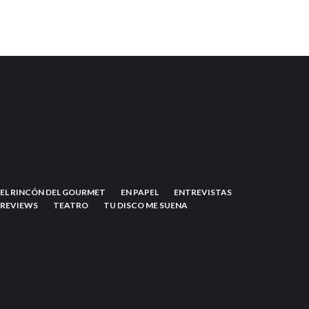
EL RINCÓN DEL GOURMET
EN PAPEL
ENTREVISTAS
REVIEWS
TEATRO
TU DISCO ME SUENA