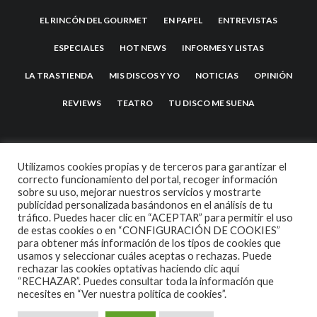
EL RINCÓN DEL GOURMET
EN PAPEL
ENTREVISTAS
ESPECIALES
HOT NEWS
INFORMES Y LISTAS
LA TRASTIENDA
MIS DISCOS Y YO
NOTICIAS
OPINIÓN
REVIEWS
TEATRO
TU DISCO ME SUENA
Utilizamos cookies propias y de terceros para garantizar el
correcto funcionamiento del portal, recoger información
sobre su uso, mejorar nuestros servicios y mostrarte
publicidad personalizada basándonos en el análisis de tu
tráfico. Puedes hacer clic en “ACEPTAR” para permitir el uso
de estas cookies o en “CONFIGURACIÓN DE COOKIES”
2007 COPYRIGHT -
CODETIPI
THEME
para obtener más información de los tipos de cookies que
usamos y seleccionar cuáles aceptas o rechazas. Puede
rechazar las cookies optativas haciendo clic aquí
“RECHAZAR”. Puedes consultar toda la información que
necesites en
“Ver nuestra política de cookies”.