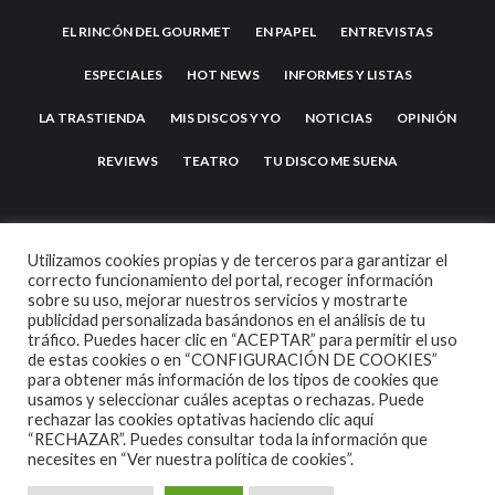
EL RINCÓN DEL GOURMET
EN PAPEL
ENTREVISTAS
ESPECIALES
HOT NEWS
INFORMES Y LISTAS
LA TRASTIENDA
MIS DISCOS Y YO
NOTICIAS
OPINIÓN
REVIEWS
TEATRO
TU DISCO ME SUENA
Utilizamos cookies propias y de terceros para garantizar el
correcto funcionamiento del portal, recoger información
sobre su uso, mejorar nuestros servicios y mostrarte
publicidad personalizada basándonos en el análisis de tu
tráfico. Puedes hacer clic en “ACEPTAR” para permitir el uso
de estas cookies o en “CONFIGURACIÓN DE COOKIES”
2007 COPYRIGHT -
CODETIPI
THEME
para obtener más información de los tipos de cookies que
usamos y seleccionar cuáles aceptas o rechazas. Puede
rechazar las cookies optativas haciendo clic aquí
“RECHAZAR”. Puedes consultar toda la información que
necesites en
“Ver nuestra política de cookies”.