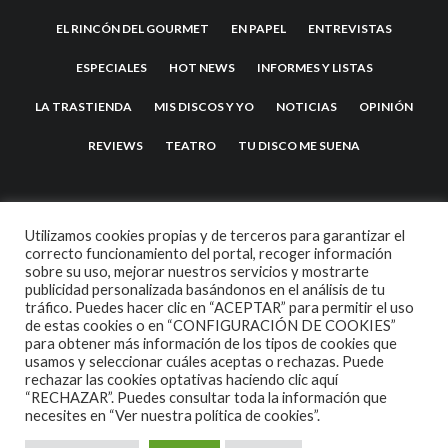
EL RINCÓN DEL GOURMET
EN PAPEL
ENTREVISTAS
ESPECIALES
HOT NEWS
INFORMES Y LISTAS
LA TRASTIENDA
MIS DISCOS Y YO
NOTICIAS
OPINIÓN
REVIEWS
TEATRO
TU DISCO ME SUENA
Utilizamos cookies propias y de terceros para garantizar el
correcto funcionamiento del portal, recoger información
sobre su uso, mejorar nuestros servicios y mostrarte
publicidad personalizada basándonos en el análisis de tu
tráfico. Puedes hacer clic en “ACEPTAR” para permitir el uso
de estas cookies o en “CONFIGURACIÓN DE COOKIES”
2007 COPYRIGHT -
CODETIPI
THEME
para obtener más información de los tipos de cookies que
usamos y seleccionar cuáles aceptas o rechazas. Puede
rechazar las cookies optativas haciendo clic aquí
“RECHAZAR”. Puedes consultar toda la información que
necesites en
“Ver nuestra política de cookies”.